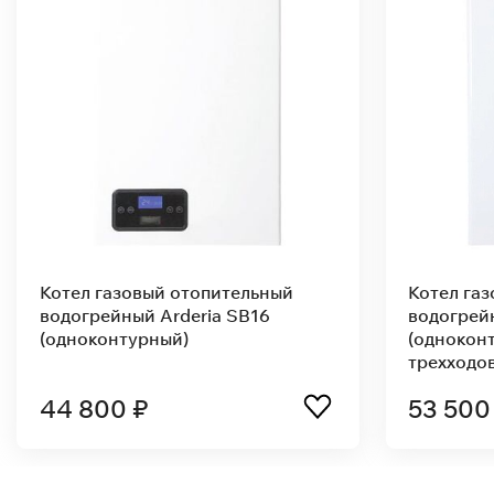
Котёл газовый отопительный
Котёл га
водогрейный Arderia D28 atmo
водогрей
53 500 ₽
53 500