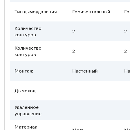
Тип дымоудаления
Горизонтальный
Го
Количество
2
2
контуров
Количество
2
2
контуров
Монтаж
Настенный
На
Дымоход
Удаленное
управление
Материал
Медь
М