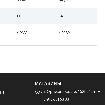
11
14
2 года
2 года
МАГАЗИНЫ
ул. Орджоникидзе, 162Б, 1 этаж
ие
+7 913 651 63 03