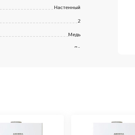
Настенный
2
Медь
Да
Нет
2
Горизонтальный
Да
Россия
2 года