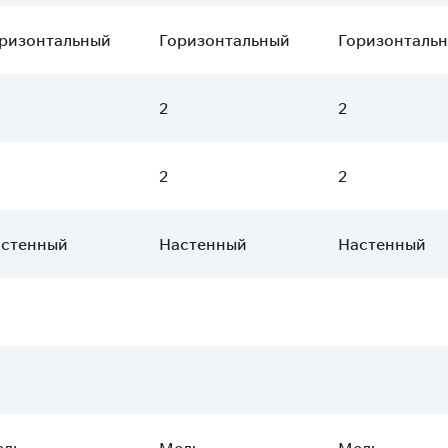
ризонтальный
Горизонтальный
Горизонталь
2
2
2
2
стенный
Настенный
Настенный
едь
Медь
Медь