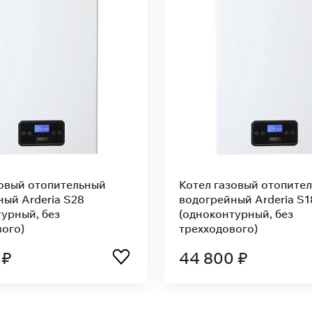
зовый отопительный
Котел газовый отопите
ный Arderia D28
водогрейный Arderia S
(одноконтурный)
 ₽
44 800 ₽