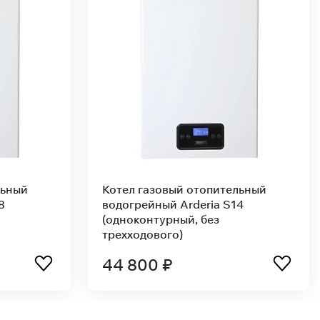
льный
Котел газовый отопительный
B14
водогрейный Arderia SB10
(одноконтурный)
44 800 ₽