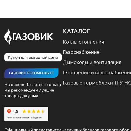
У нас ле
Одноконт
высокую 
КАТАЛОГ
Двухконт
экономит
Котлы отопления
Конденс
Газоснабжение
20% топл
Купон для выгодной цены
Дымоходы и вентиляция
Цена нас
варианты
Отопление и водоснабжени
ГАЗОВИК РЕКОМЕНДУЕТ
Газовые термоблоки ТГУ-Н
Оцен
На основе 15-летнего опыта
мы рекомендуем лучшие
товары для дома
Продажа 
Предлага
Компактн
Официальный представитель ведущих брендов газового обор
Экономич