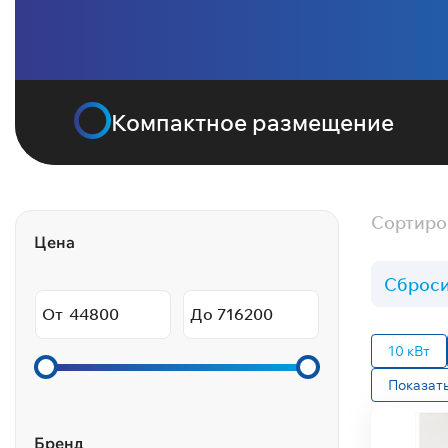
Компактное размещение
Сортиро
Цена
Сброси
От
До
10 кВт
Показать
Бренд