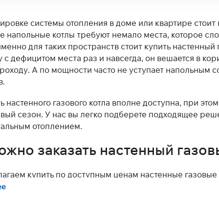
ировке системы отопления в доме или квартире стои
 напольные котлы требуют немало места, которое слож
 именно для таких пространств стоит купить настенный 
с дефицитом места раз и навсегда, он вешается в кори
роходу. А по мощности часто не уступает напольным с
в.
ь настенного газового котла вполне доступна, при это
рвый сезон. У нас вы легко подберете подходящее реше
альным отоплением.
ожно заказать настенный газов
агаем купить по доступным ценам настенные газовые ко
Ariston, Bosch, Buderus, HI-THERM, Immergas. В катал
ее
ительностью, для помещений площадью до 150 кв. м.