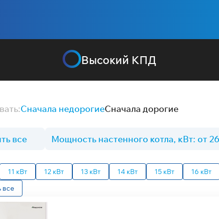
Высокий КПД
вать:
Сначала недорогие
Сначала дорогие
ть все
Мощность настенного котла, кВт: от 26
11 кВт
12 кВт
13 кВт
14 кВт
15 кВт
16 кВт
 все