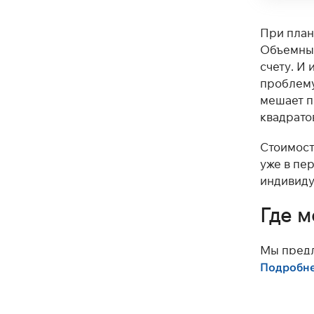
При план
Объемные
счету. И
проблему 
мешает п
квадрато
Стоимост
уже в пе
индивиду
Где м
Мы предл
Navien, 
Подробн
производ