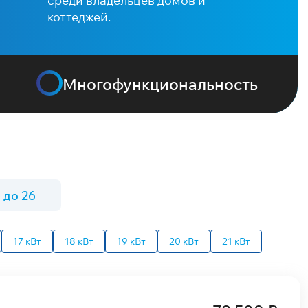
среди владельцев домов и
коттеджей.
Многофункциональность
 до 26
17 кВт
18 кВт
19 кВт
20 кВт
21 кВт