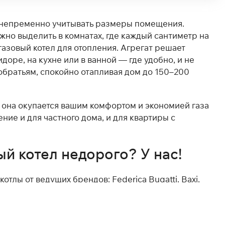
т непременно учитывать размеры помещения.
но выделить в комнатах, где каждый сантиметр на
газовый котел для отопления. Агрегат решает
доре, на кухне или в ванной — где удобно, и не
обратьям, спокойно отапливая дом до 150–200
м она окупается вашим комфортом и экономией газа
ние и для частного дома, и для квартиры с
ый котел недорого? У нас!
тлы от ведущих брендов: Federica Bugatti, Baxi,
оге — хорошие модели с разной мощностью и