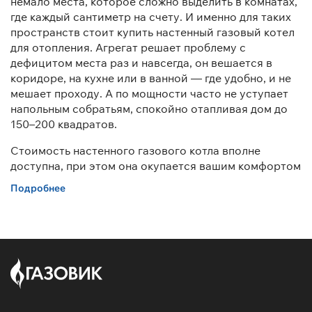
немало места, которое сложно выделить в комнатах,
где каждый сантиметр на счету. И именно для таких
пространств стоит купить настенный газовый котел
для отопления. Агрегат решает проблему с
дефицитом места раз и навсегда, он вешается в
коридоре, на кухне или в ванной — где удобно, и не
мешает проходу. А по мощности часто не уступает
напольным собратьям, спокойно отапливая дом до
150–200 квадратов.
Стоимость настенного газового котла вполне
доступна, при этом она окупается вашим комфортом
и экономией газа уже в первый сезон. У нас вы легко
Подробнее
подберете подходящее решение и для частного
дома, и для квартиры с индивидуальным
отоплением.
Где можно заказать настенный
газовый котел недорого? У нас!
Мы предлагаем купить по доступным ценам