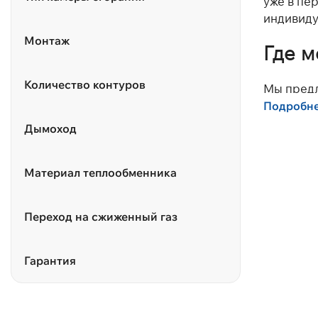
уже в пе
индивиду
Монтаж
Где м
Количество контуров
Мы предл
Navien, 
Подробн
производ
Дымоход
У нас ле
Материал теплообменника
Одноконт
высокую 
Переход на сжиженный газ
Двухконт
экономит
Гарантия
Конденс
20% топл
Цена нас