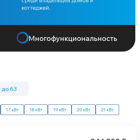
среди владельцев домов и
коттеджей.
Многофункциональность
 до 63
17 кВт
18 кВт
19 кВт
20 кВт
21 кВт