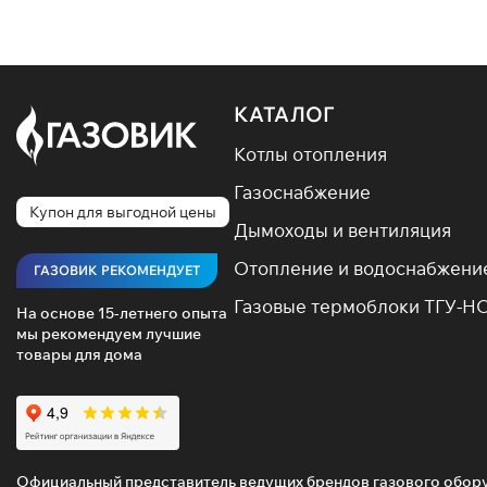
варианты
Оцен
КАТАЛОГ
Продажа 
Предлага
Котлы отопления
Газоснабжение
Компактн
Купон для выгодной цены
Дымоходы и вентиляция
Экономич
Отопление и водоснабжени
Высокая
ГАЗОВИК РЕКОМЕНДУЕТ
Газовые термоблоки ТГУ-Н
Экологич
На основе 15-летнего опыта
мы рекомендуем лучшие
Листайте
товары для дома
газовый 
Смотрите
Официальный представитель ведущих брендов газового обор