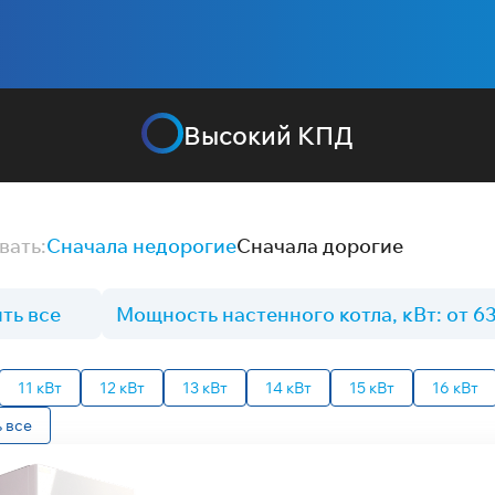
Высокий КПД
вать:
Сначала недорогие
Сначала дорогие
ть все
Мощность настенного котла, кВт: от 63
11 кВт
12 кВт
13 кВт
14 кВт
15 кВт
16 кВт
 все