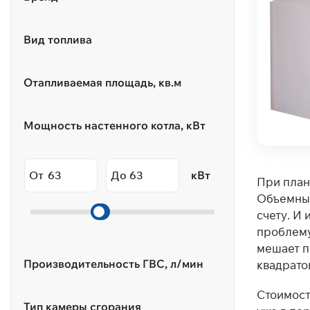
Вид топлива
Отапливаемая площадь, кв.м
Мощность настенного котла, кВт
От
До
кВт
При план
Объемные
счету. И
проблему 
мешает п
Производительность ГВС, л/мин
квадрато
Стоимост
Тип камеры сгорания