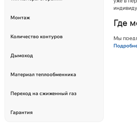
уже в пе
индивиду
Монтаж
Где м
Количество контуров
Мы предл
Navien, 
Подробн
производ
Дымоход
У нас ле
Материал теплообменника
Одноконт
высокую 
Переход на сжиженный газ
Двухконт
экономит
Гарантия
Конденс
20% топл
Цена нас