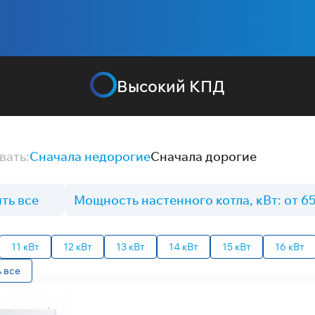
Высокий КПД
вать:
Сначала недорогие
Сначала дорогие
ть все
Мощность настенного котла, кВт: от 65
11 кВт
12 кВт
13 кВт
14 кВт
15 кВт
16 кВт
 все