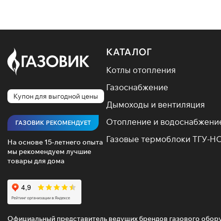
варианты
Оцен
КАТАЛОГ
Продажа 
Предлага
Котлы отопления
Газоснабжение
Компактн
Купон для выгодной цены
Дымоходы и вентиляция
Экономич
Отопление и водоснабжени
Высокая
ГАЗОВИК РЕКОМЕНДУЕТ
Газовые термоблоки ТГУ-Н
Экологич
На основе 15-летнего опыта
мы рекомендуем лучшие
Листайте
товары для дома
газовый 
Смотрите
Официальный представитель ведущих брендов газового обор