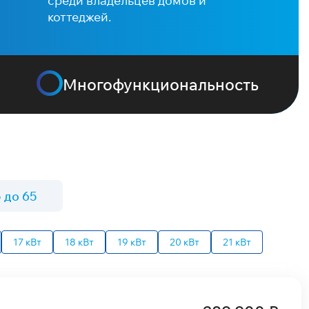
среди владельцев домов и
коттеджей.
Многофункциональность
 до 65
17 кВт
18 кВт
19 кВт
20 кВт
21 кВт