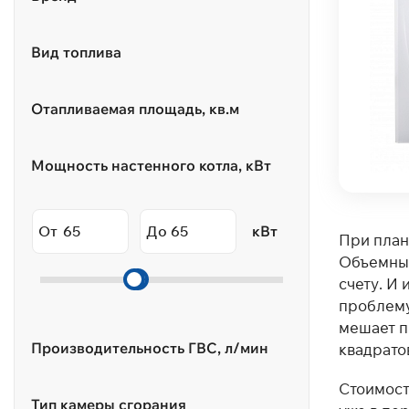
Вид топлива
Отапливаемая площадь, кв.м
Мощность настенного котла, кВт
От
До
кВт
При план
Объемные
счету. И
проблему 
мешает п
Производительность ГВС, л/мин
квадрато
Стоимост
Тип камеры сгорания