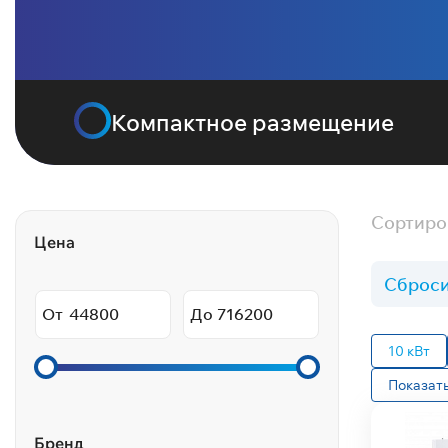
Компактное размещение
Сортиро
Цена
Сброси
От
До
10 кВт
Показать
Бренд