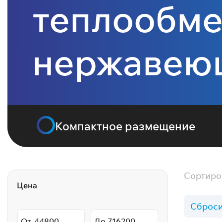
теплообме
нержавею
Компактное размещение
Сортиро
Цена
Сброси
От
До