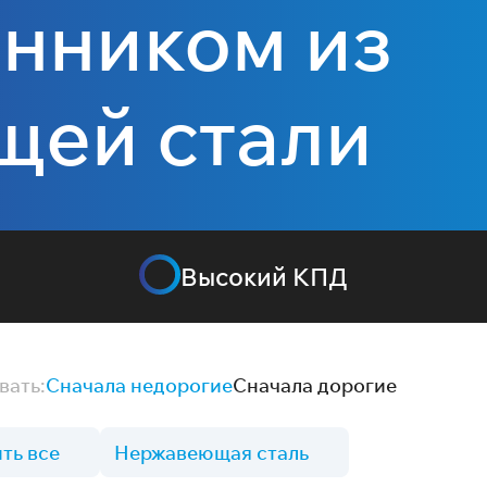
нником из
щей стали
Высокий КПД
вать:
Сначала недорогие
Сначала дорогие
ть все
Нержавеющая сталь